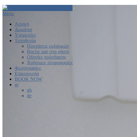
Menu
Αρχική
Δωμάτια
Υπηρεσίες
Τοποθεσία
Προτάσεις εκδρομών
Βρείτε μας στο χάρτη
Οδηγίες πρόσβασης
Χρήσιμες πληροφορίες
Φωτογραφίες
Επικοινωνία
BOOK NOW
gr
gb
de