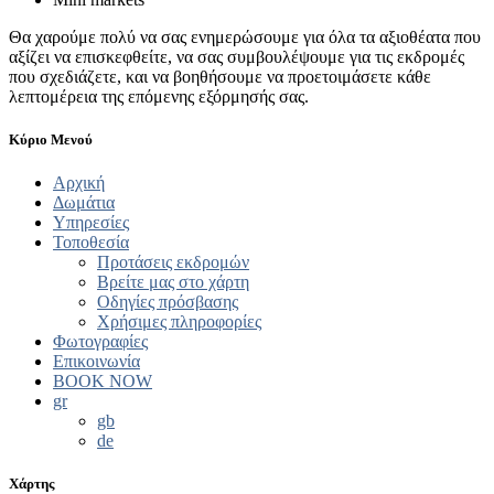
Θα χαρούμε πολύ να σας ενημερώσουμε για όλα τα αξιοθέατα που
αξίζει να επισκεφθείτε, να σας συμβουλέψουμε για τις εκδρομές
που σχεδιάζετε, και να βοηθήσουμε να προετοιμάσετε κάθε
λεπτομέρεια της επόμενης εξόρμησής σας.
Κύριο Μενού
Αρχική
Δωμάτια
Υπηρεσίες
Τοποθεσία
Προτάσεις εκδρομών
Βρείτε μας στο χάρτη
Οδηγίες πρόσβασης
Χρήσιμες πληροφορίες
Φωτογραφίες
Επικοινωνία
BOOK NOW
gr
gb
de
Χάρτης