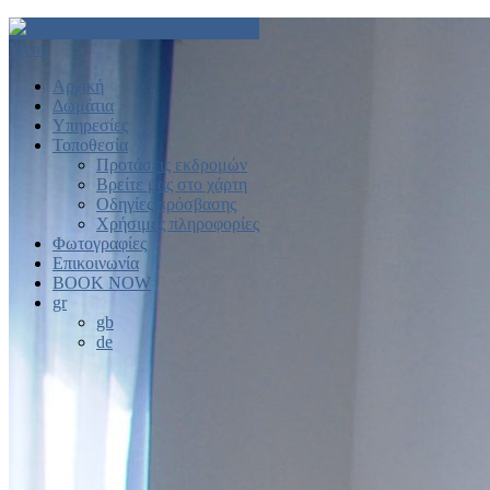
Menu
Αρχική
Δωμάτια
Υπηρεσίες
Τοποθεσία
Προτάσεις εκδρομών
Βρείτε μας στο χάρτη
Οδηγίες πρόσβασης
Χρήσιμες πληροφορίες
Φωτογραφίες
Επικοινωνία
BOOK NOW
gr
gb
de